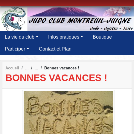
Panneau de gestion des cookies
La vie du club
Infos pratiques
Boutique
Participer
Contact et Plan
Accueil
Bonnes vacances !
BONNES VACANCES !