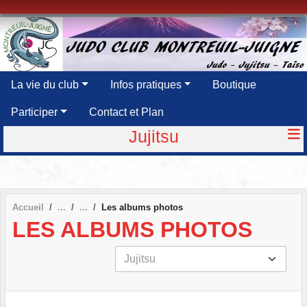
Panneau de gestion des cookies
La vie du club
Infos pratiques
Boutique
Participer
Contact et Plan
Jujitsu
Accueil
Les albums photos
LES ALBUMS PHOTOS