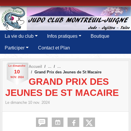
Panneau de gestion des cookies
La vie du club
Infos pratiques
Boutique
Participer
Contact et Plan
Le
dimanche
Accueil
10
Grand Prix des Jeunes de St Macaire
NOV.
2024
GRAND PRIX DES
JEUNES DE ST MACAIRE
Le
dimanche
10
nov.
2024