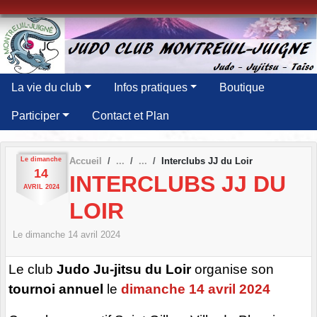
Panneau de gestion des cookies
La vie du club
Infos pratiques
Boutique
Participer
Contact et Plan
Le
dimanche
Accueil
Interclubs JJ du Loir
14
INTERCLUBS JJ DU
AVRIL
2024
LOIR
Le
dimanche
14
avril
2024
Le club
Judo Ju-jitsu du Loir
organise son
tournoi annuel
le
dimanche 14 avril 2024