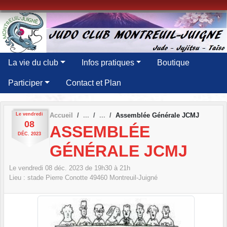
Panneau de gestion des cookies
La vie du club
Infos pratiques
Boutique
Participer
Contact et Plan
Le
vendredi
Accueil
Assemblée Générale JCMJ
08
ASSEMBLÉE
DÉC.
2023
GÉNÉRALE JCMJ
Le
vendredi
08
déc.
2023
de 19h30 à 21h
Lieu :
stade Pierre Conotte
49460
Montreuil-Juigné