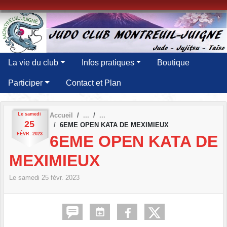
Panneau de gestion des cookies
La vie du club
Infos pratiques
Boutique
Participer
Contact et Plan
Le
samedi
Accueil
25
6EME OPEN KATA DE MEXIMIEUX
FÉVR.
2023
6EME OPEN KATA DE
MEXIMIEUX
Le
samedi
25
févr.
2023