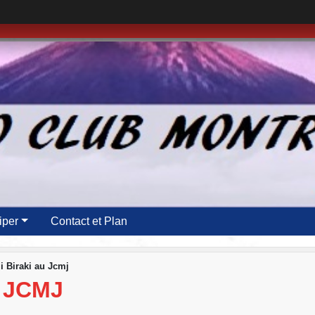
iper
Contact et Plan
 Biraki au Jcmj
 JCMJ