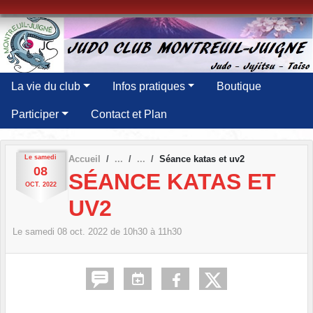
Panneau de gestion des cookies
La vie du club
Infos pratiques
Boutique
Participer
Contact et Plan
Le
samedi
Accueil
Séance katas et uv2
08
SÉANCE KATAS ET
OCT.
2022
UV2
Le
samedi
08
oct.
2022
de 10h30 à 11h30