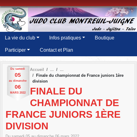
Panneau de gestion des cookies
La vie du club
Infos pratiques
Boutique
Participer
Contact et Plan
Du
samedi
Accueil
05
Finale du championnat de France juniors 1ère
division
au
dimanche
06
FINALE DU
MARS
2022
CHAMPIONNAT DE
FRANCE JUNIORS 1ÈRE
DIVISION
Du
samedi
05
au
dimanche
06
mars
2022