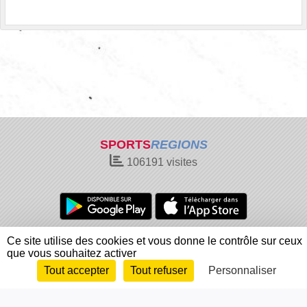
SPORTS
REGIONS
106191
visites
Charte cookies
Gestion des cookies
Ce site utilise des cookies et vous donne le contrôle sur ceux
que vous souhaitez activer
Informations légales
Signaler un contenu inapproprié
Tout accepter
Tout refuser
Personnaliser
Envie de participer ?
Connexion