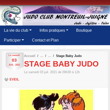
Panneau de gestion des cookies
La vie du club
Infos pratiques
Boutique
Participer
Contact et Plan
Le
samedi
Accueil
Stage Baby Judo
03
STAGE BABY JUDO
JUIL.
2021
Le
samedi
03
juil.
2021
de 09h30 à 12h
EVEIL