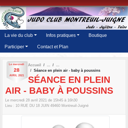
Panneau de gestion des cookies
La vie du club
Infos pratiques
Boutique
Participer
Contact et Plan
Le
mercredi
Accueil
28
Séance en plein air - baby à poussins
AVRIL
2021
SÉANCE EN PLEIN
AIR - BABY À POUSSINS
Le
mercredi
28
avril
2021
de 15h45 à 16h30
Lieu :
10 RUE DU 18 JUIN
49460
Montreuil-Juigné