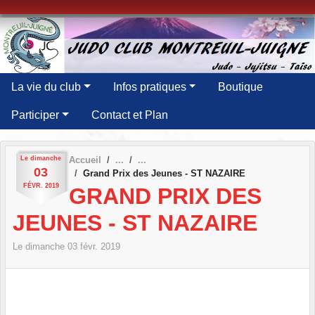
Panneau de gestion des cookies
La vie du club
Infos pratiques
Boutique
Participer
Contact et Plan
Le
dimanche
Accueil
03
Grand Prix des Jeunes - ST NAZAIRE
FÉVR.
2019
GRAND PRIX DES
JEUNES - ST NAZAIRE
Le
dimanche
03
févr.
2019