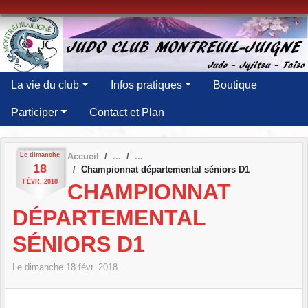
Panneau de gestion des cookies
La vie du club
Infos pratiques
Boutique
Participer
Contact et Plan
Le
dimanche
Accueil
18
Championnat départemental séniors D1
FÉVR.
2018
CHAMPIONNAT
DÉPARTEMENTAL
SÉNIORS D1
Le
dimanche
18
févr.
2018