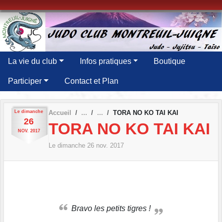
Panneau de gestion des cookies
La vie du club
Infos pratiques
Boutique
Participer
Contact et Plan
Le
dimanche
Accueil
TORA NO KO TAI KAI
26
TORA NO KO TAI KAI
NOV.
2017
Le
dimanche
26
nov.
2017
Bravo les petits tigres !