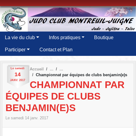
Panneau de gestion des cookies
La vie du club
Infos pratiques
Boutique
Participer
Contact et Plan
Le
samedi
Accueil
14
Championnat par équipes de clubs benjamin(e)s
JANV.
2017
CHAMPIONNAT PAR
ÉQUIPES DE CLUBS
BENJAMIN(E)S
Le
samedi
14
janv.
2017