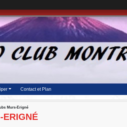
iper
Contact et Plan
lubs Murs-Erigné
-ERIGNÉ