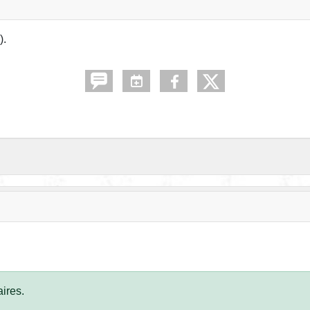
).
ires.