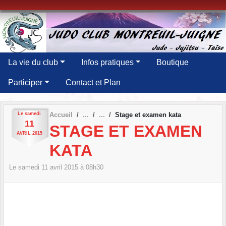
Panneau de gestion des cookies
La vie du club
Infos pratiques
Boutique
Participer
Contact et Plan
Le
samedi
Accueil
Stage et examen kata
11
STAGE ET EXAMEN
AVRIL
2015
KATA
Le
samedi
11
avril
2015
à 08h30